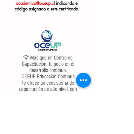
academica@oceup.cl
indicando el
código asignado a este certificado.
💡 Más que un Centro de
Capacitación, tu socio en el
desarrollo continuo.
OCEUP Educación Continua
te ofrece un ecosistema de
capacitación de alto nivel, con
enfoque en las competencias
más demandadas. ¿Listo
para dejar de buscar y
empezar a liderar?
Te preparamos hoy para el
desafío de mañana.