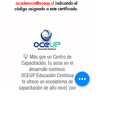
academica@oceup.cl
indicando el
código asignado a este certificado.
💡 Más que un Centro de
Capacitación, tu socio en el
desarrollo continuo.
OCEUP Educación Continua
te ofrece un ecosistema de
capacitación de alto nivel, con
enfoque en las competencias
más demandadas. ¿Listo
para dejar de buscar y
empezar a liderar?
Te preparamos hoy para el
desafío de mañana.