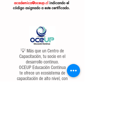
academica@oceup.cl
indicando el
código asignado a este certificado.
💡 Más que un Centro de
Capacitación, tu socio en el
desarrollo continuo.
OCEUP Educación Continua
te ofrece un ecosistema de
capacitación de alto nivel, con
enfoque en las competencias
más demandadas. ¿Listo
para dejar de buscar y
empezar a liderar?
Te preparamos hoy para el
desafío de mañana.