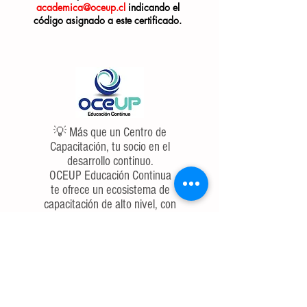
academica@oceup.cl
indicando el
código asignado a este certificado.
💡 Más que un Centro de
Capacitación, tu socio en el
desarrollo continuo.
OCEUP Educación Continua
te ofrece un ecosistema de
capacitación de alto nivel, con
enfoque en las competencias
más demandadas. ¿Listo
para dejar de buscar y
empezar a liderar?
Te preparamos hoy para el
desafío de mañana.