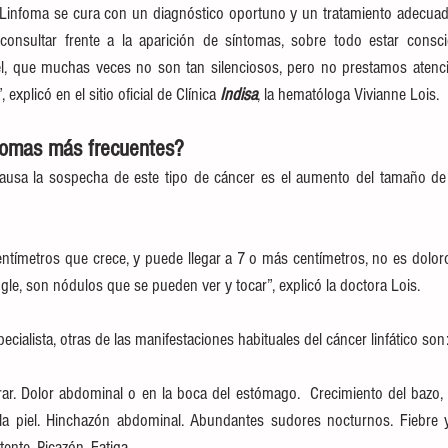
Linfoma se cura con un diagnóstico oportuno y un tratamiento adecuado
consultar frente a la aparición de síntomas, sobre todo estar consci
, que muchas veces no son tan silenciosos, pero no prestamos atenci
xplicó en el sitio oficial de Clínica 
Indisa
, la hematóloga Vivianne Lois.
ntomas más frecuentes?
causa la sospecha de este tipo de cáncer es el aumento del tamaño de 
ntímetros que crece, y puede llegar a 7 o más centímetros, no es doloro
ingle, son nódulos que se pueden ver y tocar”, explicó la doctora Lois.
cialista, otras de las manifestaciones habituales del cáncer linfático son
irar. Dolor abdominal o en la boca del estómago.  Crecimiento del bazo,
la piel. Hinchazón abdominal. Abundantes sudores nocturnos. Fiebre y
ente. Picazón. Fatiga.