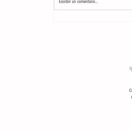
Escribir un comentario...
Curso CTAP: Cuidados Tácticos y
Atención Prehospitalaria Básica para
Marineros del Servicio Militar

c