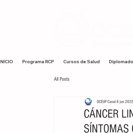
INICIO
Programa RCP
Cursos de Salud
Diplomad
All Posts
OCEUP Canal
6 jun 202
CÁNCER LI
SÍNTOMAS 