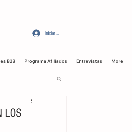
Iniciar sesión
nes B2B
Programa Afiliados
Entrevistas
More
N LOS