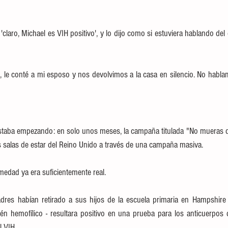
'claro, Michael es VIH positivo', y lo dijo como si estuviera hablando del 
le conté a mi esposo y nos devolvimos a la casa en silencio. No hablamo
 estaba empezando: en solo unos meses, la campaña titulada "No mueras de
s salas de estar del Reino Unido a través de una campaña masiva.
medad ya era suficientemente real.
dres habían retirado a sus hijos de la escuela primaria en Hampshire
n hemofílico - resultara positivo en una prueba para los anticuerpos d
 VIH.