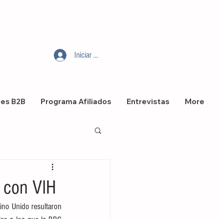
Iniciar sesión
nes B2B
Programa Afiliados
Entrevistas
More
s con VIH
no Unido resultaron 