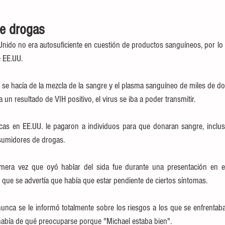
e drogas
Unido no era autosuficiente en cuestión de productos sanguíneos, por lo q
e EE.UU.
se hacía de la mezcla de la sangre y el plasma sanguíneo de miles de do
un resultado de VIH positivo, el virus se iba a poder transmitir.
as en EE.UU. le pagaron a individuos para que donaran sangre, inclus
sumidores de drogas.
mera vez que oyó hablar del sida fue durante una presentación en el h
que se advertía que había que estar pendiente de ciertos síntomas.
 nunca se le informó totalmente sobre los riesgos a los que se enfrentab
había de qué preocuparse porque "Michael estaba bien".