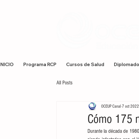
INICIO
Programa RCP
Cursos de Salud
Diplomad
All Posts
OCEUP Canal
7 oct 2022
Cómo 175 ni
Durante la década de 1980