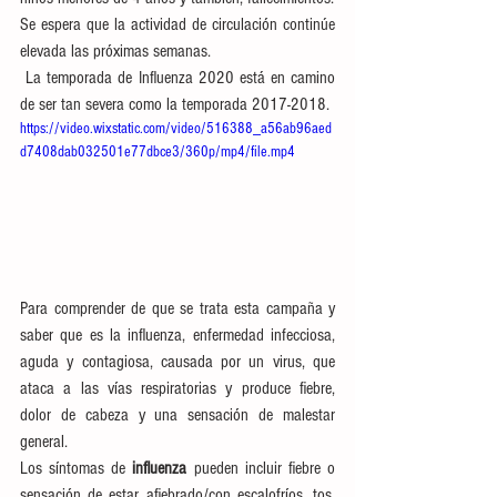
Se espera que la actividad de circulación continúe 
elevada las próximas semanas. 
 La temporada de Influenza 2020 está en camino 
de ser tan severa como la temporada 2017-2018.
https://video.wixstatic.com/video/516388_a56ab96aed
d7408dab032501e77dbce3/360p/mp4/file.mp4
Para comprender de que se trata esta campaña y 
saber que es la influenza, enfermedad infecciosa, 
aguda y contagiosa, causada por un virus, que 
ataca a las vías respiratorias y produce fiebre, 
dolor de cabeza y una sensación de malestar 
general.
Los síntomas de 
influenza
 pueden incluir fiebre o 
sensación de estar afiebrado/con escalofríos, tos, 