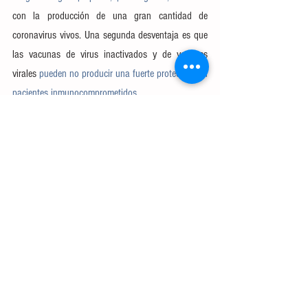
con la producción de una gran cantidad de 
coronavirus vivos. Una segunda desventaja es que 
las vacunas de virus inactivados y de vectores 
virales 
pueden no producir una fuerte protección en 
pacientes inmunocomprometidos
.
Finalmente, 
la producción de vacunas de virus 
completos requiere mucha más mano de obra
 en 
comparación con la producción de vacunas de 
ARNm. Debe cultivar, luego purificar y luego 
inactivar el virus mientras verifica cuidadosamente 
la calidad en cada paso. Este largo proceso de 
producción dificulta la producción de grandes 
cantidades de la vacuna. Por las mismas razones, 
rediseñar o actualizar las vacunas de virus 
completo para futuras variantes es más difícil en 