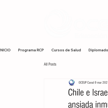
INICIO
Programa RCP
Cursos de Salud
Diplomad
All Posts
OCEUP Canal
9 mar 202
Chile e Isra
ansiada inm