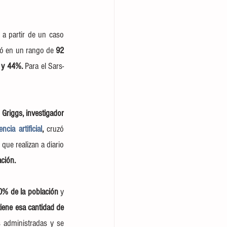
 partir de un caso 
jó en un rango de 
92 
3 y 44%. 
Para el Sars-
 Griggs, investigador 
encia artificial
,
 cruzó 
ue realizan a diario 
ción.
70% de la población
 y 
ene esa cantidad de 
 administradas y se 