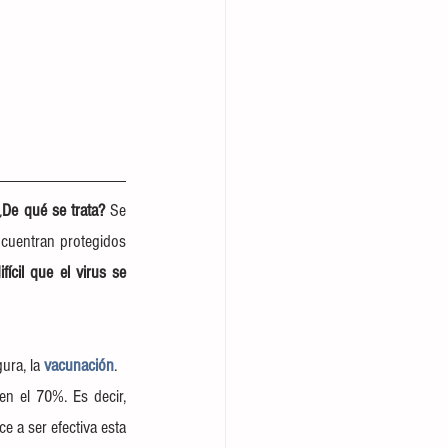
¿
De qué se trata? 
Se 
cuentran protegidos 
fícil que el virus se 
ura, la
 vacunación
.
, los expertos han cifrado este umbral de protección en el 70%. Es decir, 
, se considera óptimo para que comience a ser efectiva esta 