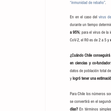
“inmunidad de rebaño”
.
En en el caso del 
virus d
durante un tiempo determi
a 95%
; para el virus de la
CoV-2, el R0 es de 2 a 5 y 
¿Cuándo Chile conseguirá 
en ciencias y co-fundador
datos de población total de
y 
logró tener una estimaci
Para Chile los números so
se convertirá en el segund
días?
 En términos simples