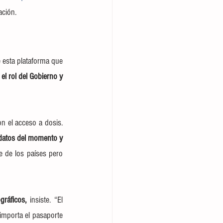
ación.
 esta plataforma que 
el rol del Gobierno y 
“Hemos visto que los ritmos han estado disminuyendo en los países que han tenido problemas con el acceso a dosis. 
datos del momento y 
e de los países pero 
ráficos, 
insiste. “El 
importa el pasaporte 