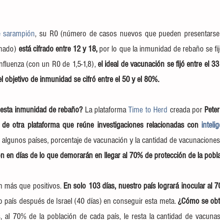
e sarampión
, su R0 (número de casos nuevos que pueden presentarse a
nado) 
está cifrado entre 12 y 18,
 por lo que la inmunidad de rebaño se fi
 influenza (con un R0 de 1,5-1,8),
 el ideal de vacunación se fijó entre el 3
el objetivo de inmunidad se cifró entre el 50 y el 80%.
esta inmunidad de rebaño? 
La plataforma 
Time to Herd 
creada por 
Peter
 de otra plataforma que reúne investigaciones relacionadas con 
intelig
 algunos países, porcentaje de vacunación y la cantidad de vacunaciones q
ón en días de lo que demorarán en llegar al 70% de protección de la pobla
n más que positivos. 
En solo 103 días, nuestro país logrará inocular al 
o país después de Israel (40 días) en conseguir esta meta. 
¿Cómo se obti
, al 70% de la población de cada país, le resta la cantidad de vacunas