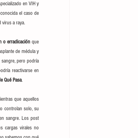
pecializado en VIH y 
conocida el caso de 
 virus a raya.
ón o erradicación
 que 
asplante de médula y 
 sangre, pero podría 
odría reactivarse en 
 de Qué Pasa
.
ientras que aquellos 
o controlan solo, su 
n sangre. Los post 
 cargas virales no 
o no sabemos con qué 