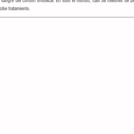
a sangre del cordón umbilical. En todo el mundo, casi 38 millones de pe
cibe tratamiento.