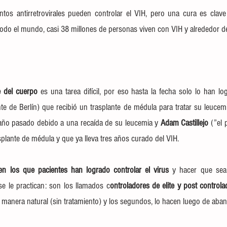
os antirretrovirales pueden controlar el VIH, pero una cura es clave
odo el mundo, casi 38 millones de personas viven con VIH y alrededor de
e del cuerpo
te de Berlín) 
que recibió un trasplante de médula para tratar su leucemi
 año pasado debido a una recaída de su leucemia y 
Adam Castillejo
 (”
el 
splante de médula y que ya lleva tres años curado del VIH.
en los que pacientes han logrado controlar el virus
 y hacer que sea
se le practican: son los llamados 
c
ontroladores de elite
 y post controla
e manera natural (sin tratamiento) y los segundos, lo hacen luego de aban