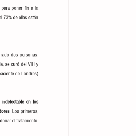
 para 
poner fin a la 
l 73% de ellas están 
 es una tarea difícil, por eso hasta la fecha solo lo han logrado dos personas: 
a, se curó del VIH y 
paciente de Londres
) 
 in
detectable en los 
dores
. Los primeros, 
donar el tratamiento.