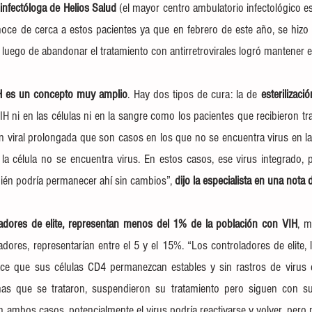
 infectóloga de 
Helios Salud
 (el mayor centro ambulatorio infectológico es
noce de cerca a estos pacientes ya que en febrero de este año, se hizo 
luego de abandonar el tratamiento con antirretrovirales logró mantener el
VIH es un concepto muy amplio
. Hay dos tipos de cura: la de 
esterilizaci
IH ni en las células ni en la sangre como los pacientes que recibieron tr
ón viral prolongada que son casos en los que no se encuentra virus en la
la célula no se encuentra virus. En estos casos, ese virus integrado, p
én podría permanecer ahí sin cambios”, 
dijo la especialista en una nota
adores de elite, representan menos del 1% de la población con VIH
, m
dores, representarían entre el 5 y el 15%. “Los controladores de elite, l
ce que sus células CD4 permanezcan estables y sin rastros de virus e
nas que se trataron, suspendieron su tratamiento pero siguen con sus
En ambos casos, potencialmente el virus podría reactivarse y volver, per