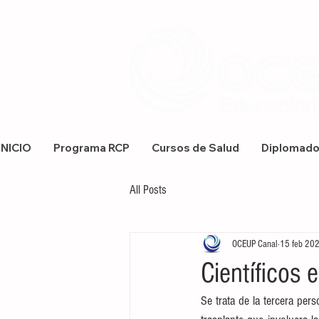
INICIO
Programa RCP
Cursos de Salud
Diplomad
All Posts
OCEUP Canal
15 feb 20
Científicos 
Se trata de la tercera per