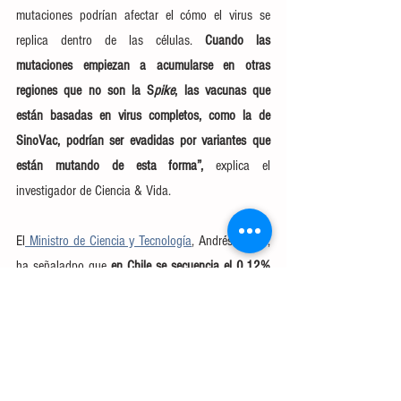
mutaciones podrían afectar el cómo el virus se 
replica dentro de las células.
 Cuando las 
mutaciones empiezan a acumularse en otras 
regiones que no son la S
pike
, las vacunas que 
están basadas en virus completos, como la de 
SinoVac, podrían ser evadidas por variantes que 
están mutando de esta forma”, 
explica el 
investigador de Ciencia & Vida.
El
 Ministro de Ciencia y Tecnología
, Andrés Couve, 
ha señaladpo que 
en Chile se secuencia el 0,12% 
de las muestras, por debajo de otros países como 
Estados Unidos, que secuencia el 0,49%, y muy 
distante de Reino Unido, referente en materia de 
secuenciación genómica, que llega a un 6%.