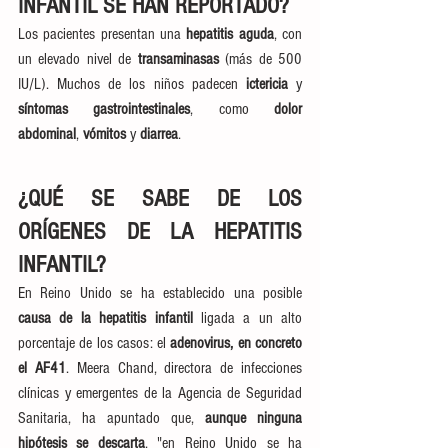
INFANTIL SE HAN REPORTADO?
Los pacientes presentan una 
hepatitis aguda
, con 
un elevado nivel de 
transaminasas 
(más de 500 
IU/L). Muchos de los niños padecen 
ictericia 
y 
síntomas gastrointestinales
, como 
dolor 
abdominal
, 
vómitos 
y 
diarrea
.
¿QUÉ SE SABE DE LOS 
ORÍGENES DE LA HEPATITIS 
INFANTIL?
En Reino Unido se ha establecido una posible 
causa de la hepatitis infantil
 ligada a un alto 
porcentaje de los casos: el 
adenovirus, en concreto 
el AF41
. Meera Chand, directora de infecciones 
clínicas y emergentes de la Agencia de Seguridad 
Sanitaria, ha apuntado que, 
aunque ninguna 
hipótesis se descarta
, "en Reino Unido se ha 