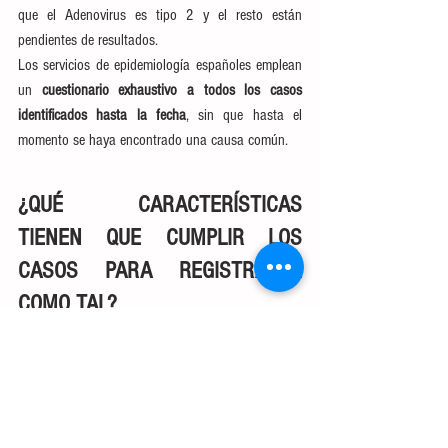
que el Adenovirus es tipo 2 y el resto están 
pendientes de resultados.
Los servicios de epidemiología españoles emplean 
un 
cuestionario exhaustivo a todos los casos 
identificados hasta la fecha
, sin que hasta el 
momento se haya encontrado una causa común.
¿QUÉ CARACTERÍSTICAS 
TIENEN QUE CUMPLIR LOS 
CASOS PARA REGISTRARSE 
COMO TAL?
La definición adoptada por España en este 
momento es:
Caso en investigación
: Persona con hepatitis 
aguda grave (con criterios de ingreso) y en la 
que las determinaciones frente a la hepatitis 