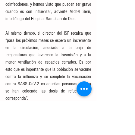
coinfecciones, y hemos visto que pueden ser grave 
cuando es con influenza”, advierte Michel Serri, 
infectólogo del Hospital San Juan de Dios.
Al mismo tiempo, el director del ISP recalca que 
“para los próximos meses se espera un incremento 
en la circulación, asociado a la baja de 
temperaturas que favorecen la trasmisión y a la 
menor ventilación de espacios cerrados. Es por 
esto que es importante que la población se vacune 
contra la influenza y se complete la vacunación 
contra SARS-CoV-2 en aquellas personas que no 
se han colocado las dosis de refuerzo que 
corresponda”.
Este año, la campaña de vacunación contra la 
influenza comenzó el 7 de marzo y continuará 
hasta el 16 de mayo de 2022 o hasta que se 
cumpla la meta de vacunación del 85% a nivel 