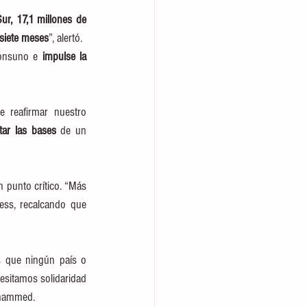
r, 17,1 millones de 
 siete meses
”, alertó.
consuno e 
impulse la 
reafirmar nuestro 
ar las bases
 de un 
 punto crítico. “Más 
ss, recalcando que 
s que ningún país o 
esitamos solidaridad 
ohammed.