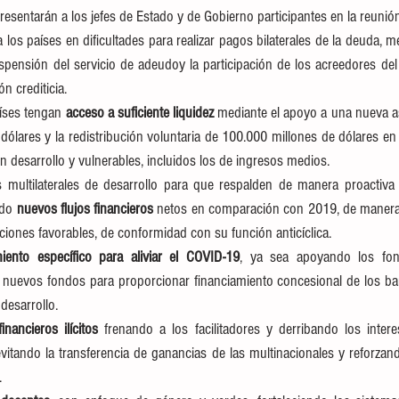
sentarán a los jefes de Estado y de Gobierno participantes en la reunió
a los países en dificultades para realizar pagos bilaterales de la deuda, m
uspensión del servicio de adeudoy la participación de los acreedores del 
ón crediticia.
íses tengan 
acceso a suficiente liquidez
 mediante el apoyo a una nueva as
dólares y la redistribución voluntaria de 100.000 millones de dólares en
en desarrollo y vulnerables, incluidos los de ingresos medios.
s multilaterales de desarrollo para que respalden de manera proactiva
ndo 
nuevos flujos financieros
 netos en comparación con 2019, de manera
ciones favorables, de conformidad con su función anticíclica.
miento específico para aliviar el COVID-19
, ya sea apoyando los fo
 nuevos fondos para proporcionar financiamiento concesional de los ban
desarrollo.
inancieros ilícitos
 frenando a los facilitadores y derribando los inter
evitando la transferencia de ganancias de las multinacionales y reforzand
.