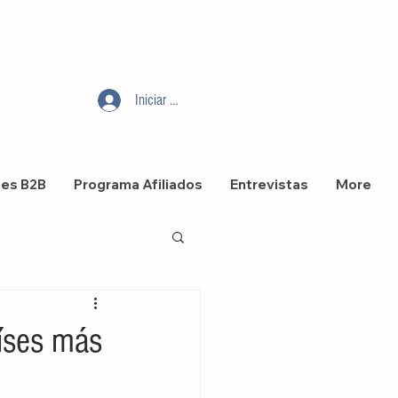
Iniciar sesión
nes B2B
Programa Afiliados
Entrevistas
More
aíses más