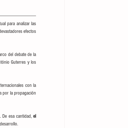
al para analizar las 
 devastadores efectos 
El evento de alto nivel sobre financiamiento al desarrollo y la era del COVID-19 , celebrado en el marco del debate de la 
tónio Guterres y los 
ernacionales con la 
a por la propagación 
 De esa cantidad, 
el 
esarrollo.