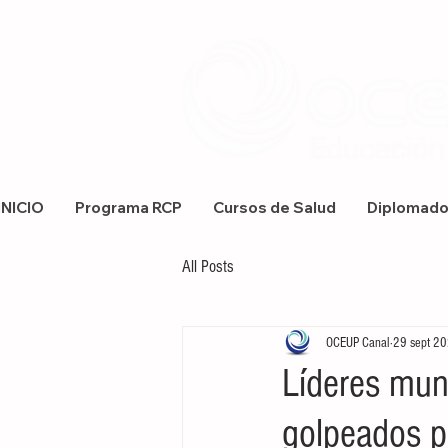
INICIO
Programa RCP
Cursos de Salud
Diplomad
All Posts
OCEUP Canal
29 sept 2
Líderes mun
golpeados po