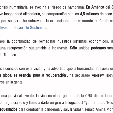
crisis humanitaria, se avecina el riesgo de hambruna. 
En América del Su
e inseguridad alimentaria, en comparación con los 4,5 millones de hace
, por su parte ha subrayado la urgencia de que el mundo actúe de 
tivos de Desarrollo Sostenible
.
s la oportunidad de reimaginar nuestros sistemas económicos, de 
na recuperación sustentable e incluyente. 
Sólo unidos podemos sent
in Trudeau.
ica coincide con esta visión y ha advertido que la humanidad atraviesa un
n global es esencial para la recuperación
”, ha declarado Andrew Holne
se en la gente.
nsa previa al evento, la vicesecretaria general de la ONU dijo el lune
mergencia solo y llamó a darle un giro a la lógica del “yo primero”. “Nec
 orquestados
 para combatir la pandemia y salvar vidas”, señaló Amina M