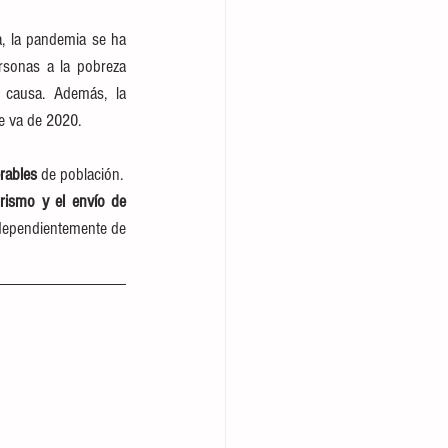
 la pandemia se ha 
sonas a la pobreza 
extrema y que 265 millones podrían padecer hambre y 12.000 personas morirían por esa causa. Además, la 
e va de 2020.
rables
 de población.
urismo y el envío de 
dependientemente de 