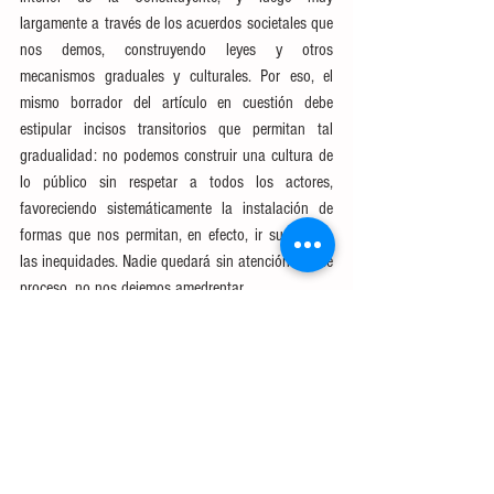
largamente a través de los acuerdos societales que 
nos demos, construyendo leyes y otros 
mecanismos graduales y culturales. Por eso, el 
mismo borrador del artículo en cuestión debe 
estipular incisos transitorios que permitan tal 
gradualidad: no podemos construir una cultura de 
lo público sin respetar a todos los actores, 
favoreciendo sistemáticamente la instalación de 
formas que nos permitan, en efecto, ir superando 
las inequidades. Nadie quedará sin atención en ese 
proceso, no nos dejemos amedrentar.
Ya habiendo resuelto qué es lo público, sólo baste 
decir que se hace necesario que cada uno de 
nosotros reflexione sobre 
lo privado
. Hoy por hoy 
consultando la campaña de desprestigio pareciera 
ser algo así como una ¨marca registrada¨, 
sinónimo de bueno, prestigioso, elegante y 