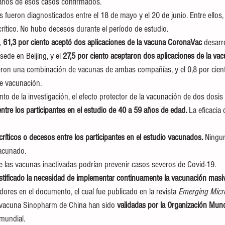
canos de esos casos confirmados.
fueron diagnosticados entre el 18 de mayo y el 20 de junio. Entre ellos, 
crítico. No hubo decesos durante el período de estudio.
 
61,3 por ciento aceptó dos aplicaciones de la vacuna CoronaVac
 desarr
sede en Beijing, y el 
27,5 por ciento aceptaron dos aplicaciones de la va
ieron una combinación de vacunas de ambas compañías, y el 0,8 por cient
de vacunación.
o de la investigación, el efecto protector de la vacunación de dos dosis 
entre los participantes en el estudio de 40 a 59 años de edad.
 La eficacia
ríticos o decesos entre los participantes en el estudio vacunados. 
Ningun
vacunado.
 las vacunas inactivadas podrían prevenir casos severos de Covid-19.
stificado la necesidad de implementar continuamente la vacunación masiv
gadores en el documento, el cual fue publicado en la revista 
Emerging Micro
 vacuna Sinopharm de China han sido 
validadas por la Organización Mund
mundial.