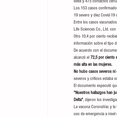
delta y 475 contactos cer
Los 153 casos confirmados 
19 severo y diez Covid-19 
Entre los casos vacunados,
Life Sciences Co., Ltd. con 
Otro 10,4 por ciento recib
información sobre el tipo 
De acuerdo con el document
alcanzó el 
72,5 por ciento 
más alta en las mujeres.
No hubo casos severos ni c
severos y críticos estaba 
El documento especuló que
"Nuestros hallazgos han ju
Delta"
, dijeron los investi
La vacuna CoronaVac y la
uso de emergencia a nivel 