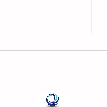
7 consejos y trucos para administrar la
Las 5
gestión emocional
entrev