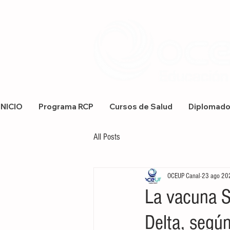
INICIO
Programa RCP
Cursos de Salud
Diplomad
All Posts
OCEUP Canal
23 ago 20
La vacuna Si
Delta, segú