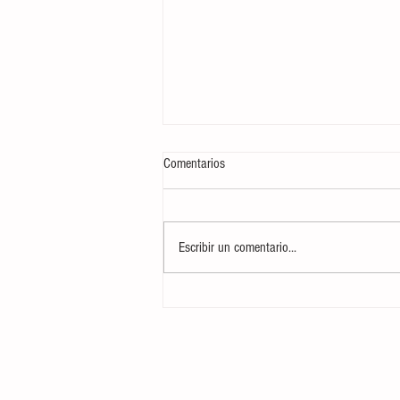
Comentarios
Escribir un comentario...
Curso CTAP: Cuidados Tácticos y
Atención Prehospitalaria Básica para
Marineros del Servicio Militar