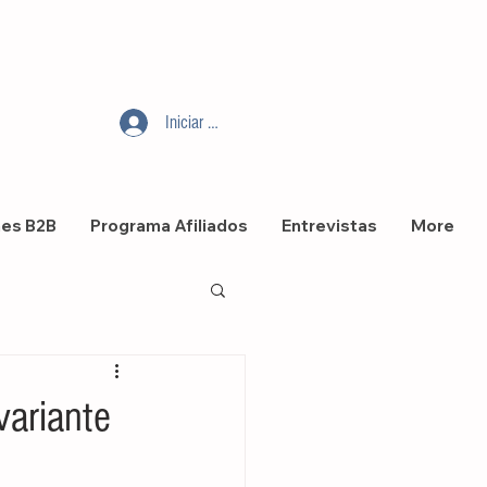
Iniciar sesión
nes B2B
Programa Afiliados
Entrevistas
More
variante