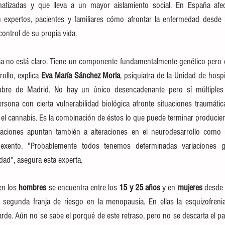
tizadas y que lleva a un mayor aislamiento social. En España afe
expertos, pacientes y familiares cómo afrontar la enfermedad desde l
control de su propia vida.
nia no está claro. Tiene un componente fundamentalmente genético pero e
ollo, explica
 Eva María Sánchez Morla
, psiquiatra de la Unidad de hospi
bre de Madrid. No hay un único desencadenante pero sí múltiples f
sona con cierta vulnerabilidad biológica afronte situaciones traumática
 cannabis. Es la combinación de éstos lo que puede terminar produciendo
igaciones apuntan también a alteraciones en el neurodesarrollo como 
exento. "Probablemente todos tenemos determinadas variaciones ge
dad", asegura esta experta.
en los 
hombres 
se encuentra entre los 
15 y 25 años 
y en 
mujeres
 desde 
 segunda franja de riesgo en la menopausia. En ellas la esquizofreni
de. Aún no se sabe el porqué de este retraso, pero no se descarta el pa