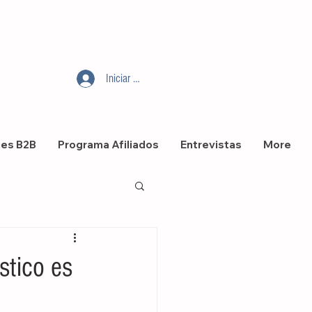
Iniciar sesión
nes B2B
Programa Afiliados
Entrevistas
More
stico es