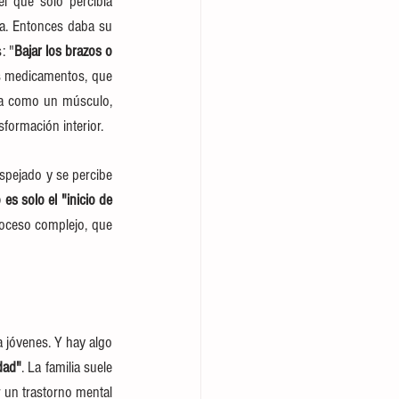
l que solo percibía 
a. Entonces daba su 
: "
Bajar los brazos o 
os medicamentos, que 
na como un músculo, 
formación interior.
spejado y se percibe 
 es solo el "inicio de 
oceso complejo, que 
 jóvenes. Y hay algo 
dad"
. La familia suele 
 un trastorno mental 