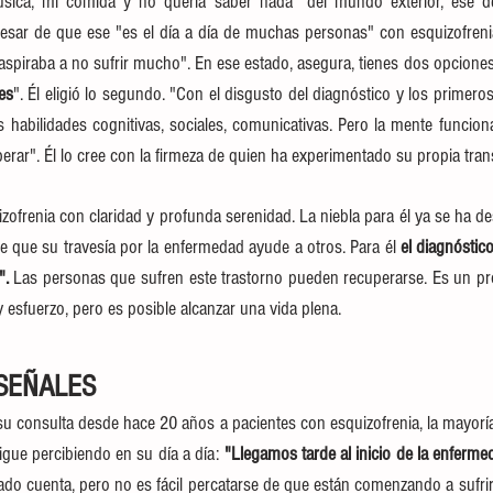
úsica, mi comida y no quería saber nada" del mundo exterior, ese de
pesar de que ese "es el día a día de muchas personas" con esquizofreni
"aspiraba a no sufrir mucho". En ese estado, asegura, tienes dos opciones
es
". Él eligió lo segundo. "Con el disgusto del diagnóstico y los primer
 habilidades cognitivas, sociales, comunicativas. Pero la mente funcio
rar". Él lo cree con la firmeza de quien ha experimentado su propia trans
izofrenia con claridad y profunda serenidad. La niebla para él ya se ha de
e que su travesía por la enfermedad ayude a otros. Para él
 el diagnóstico
".
 Las personas que sufren este trastorno pueden recuperarse. Es un pr
esfuerzo, pero es posible alcanzar una vida plena.
SEÑALES
u consulta desde hace 20 años a pacientes con esquizofrenia, la mayoría
ue percibiendo en su día a día: 
"Llegamos tarde al inicio de la enferme
do cuenta, pero no es fácil percatarse de que están comenzando a sufrir