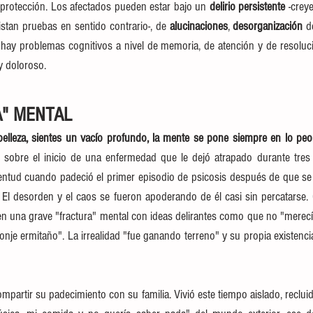
protección. Los afectados pueden estar bajo un
 delirio persistente
 -crey
istan pruebas en sentido contrario-, de 
alucinaciones
, 
desorganización 
d
hay problemas cognitivos a nivel de memoria, de atención y de resoluci
 doloroso.
A" MENTAL
belleza, sientes un vacío profundo, la mente se pone siempre en lo peor.
 sobre el inicio de una enfermedad que le dejó atrapado durante tres
entud cuando padeció el primer episodio de psicosis después de que se 
 El desorden y el caos se fueron apoderando de él casi sin percatarse.
en una grave "fractura" mental con ideas delirantes como que no "merecía
nje ermitaño". La irrealidad "fue ganando terreno" y su propia existencia
mpartir su padecimiento con su familia. Vivió este tiempo aislado, recluido