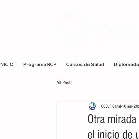
INICIO
Programa RCP
Cursos de Salud
Diplomad
All Posts
OCEUP Canal
16 ago 20
Otra mirada 
el inicio de