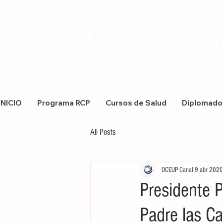
INICIO
Programa RCP
Cursos de Salud
Diplomad
All Posts
OCEUP Canal
9 abr 202
Presidente P
Padre las C