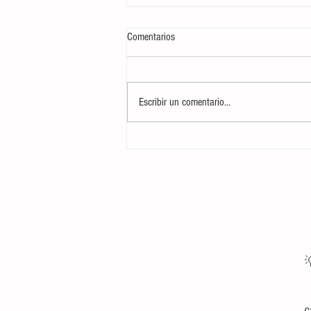
Comentarios
Escribir un comentario...
Curso CTAP: Cuidados Tácticos y
Atención Prehospitalaria Básica para
Marineros del Servicio Militar

c