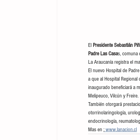
El 
Presidente Sebastián Piñ
Padre Las Casa
s, comuna d
La Araucanía registra el m
El nuevo Hospital de Padre
a que al Hospital Regional
inaugurado beneficiará a m
Melipeuco, Vilcún y Freire.
También otorgará prestacion
otorrinolaringología, urolog
endocrinología, reumatologí
Mas en 
:
 www.lanacion.cl