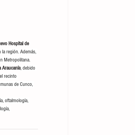
uevo Hospital de 
 la región. Además, 
ón Metropolitana.
a Araucanía
, debido 
l recinto 
comunas de Cunco, 
a, oftalmología, 
logía, 