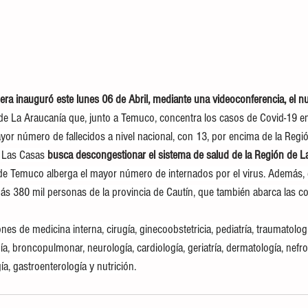
era inauguró este lunes 06 de Abril, mediante una videoconferencia, el n
e La Araucanía que, junto a Temuco, concentra los casos de Covid-19 en
ayor número de fallecidos a nivel nacional, con 13, por encima de la Regi
 Las Casas 
busca descongestionar el sistema de salud de la Región de L
 de Temuco alberga el mayor número de internados por el virus. Además, e
ás 380 mil personas de la provincia de Cautín, que también abarca las 
es de medicina interna, cirugía, ginecoobstetricia, pediatría, traumatologí
ía, broncopulmonar, neurología, cardiología, geriatría, dermatología, nefro
a, gastroenterología y nutrición.