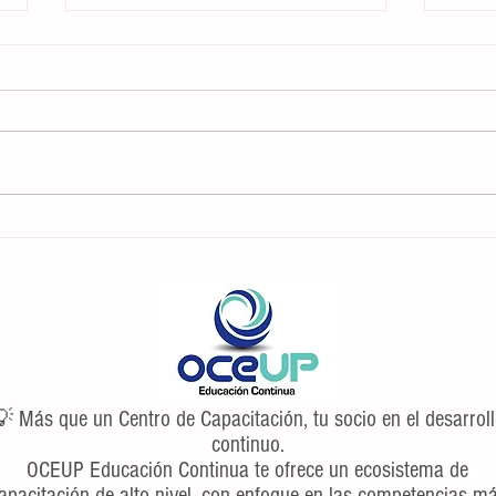
7 consejos y trucos para administrar la
Las 5
gestión emocional
entrev
 Más que un Centro de Capacitación, tu socio en el desarrol
continuo.
OCEUP Educación Continua te ofrece un ecosistema de
apacitación de alto nivel, con enfoque en las competencias m