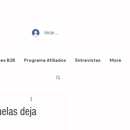
Iniciar sesión
nes B2B
Programa Afiliados
Entrevistas
More
elas deja