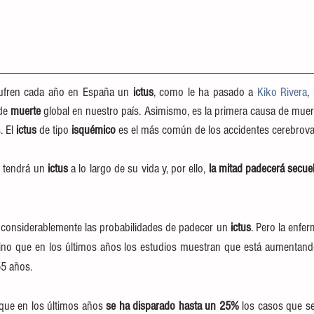
ufren cada año en España un 
ictus
, como le ha pasado a 
Kiko Rivera
,
de 
muerte
 global en nuestro país. Asimismo, es la primera causa de muerte 
 El 
ictus
 de tipo 
isquémico 
es el más común de los accidentes cerebrova
 tendrá un 
ictus 
a lo largo de su vida y, por ello, 
la mitad padecerá secuel
considerablemente las probabilidades de padecer un 
ictus
. Pero la enfer
ino que en los últimos años los estudios muestran que está aumentando 
5 años.
que en los últimos años 
se ha disparado hasta un 25% 
los casos que se