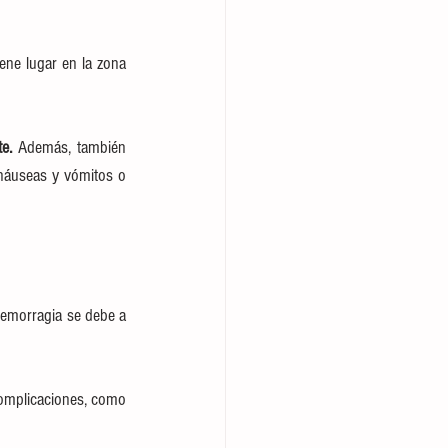
iene lugar en la zona 
e. 
Además, también 
náuseas y vómitos o 
 hemorragia se debe a 
omplicaciones, como 