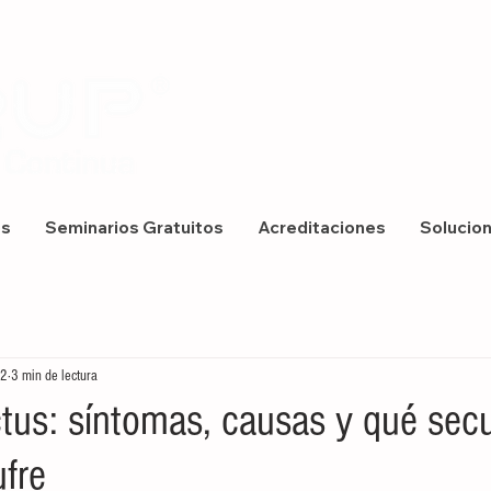
os
Seminarios Gratuitos
Acreditaciones
Solucio
22
3 min de lectura
ctus: síntomas, causas y qué secu
ufre