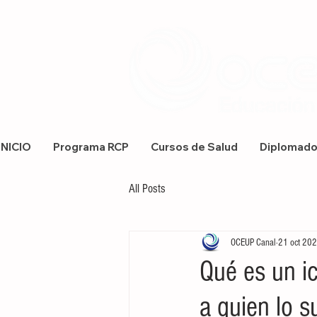
INICIO
Programa RCP
Cursos de Salud
Diplomad
All Posts
OCEUP Canal
21 oct 20
Qué es un i
a quien lo s