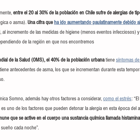
mente,
 entre el 20 al 30% de la población en Chile sufre de alergias de tip
érgica o asma). 
Una cifra que 
ha ido aumentando paulatinamente debido al
, al incremento de las medidas de higiene (menos eventos infecciosos) y
dependiendo de la región en que nos encontremos
dial de la Salud (OMS), el 40% de la población urbana
 tiene 
síntomas de r
iene antecedentes de asma, los que se incrementan durante esta tempor
so.
línica Somno, además hay otros factores a considerar, 
como el estrés
: “E
es uno de los factores que pueden detonar la alergia en esta época del añ
mune que se active en el cuerpo una sustancia química llamada histamina
l sueño cada noche”.