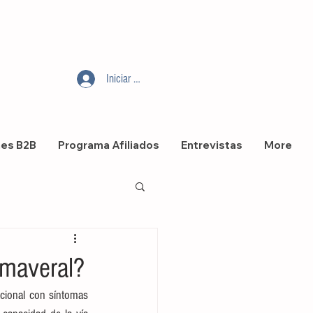
Iniciar sesión
nes B2B
Programa Afiliados
Entrevistas
More
imaveral?
acional con síntomas 