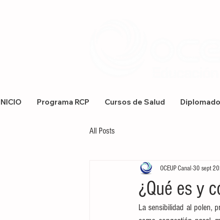
INICIO
Programa RCP
Cursos de Salud
Diplomad
All Posts
OCEUP Canal
30 sept 2
¿Qué es y c
La sensibilidad al polen, p