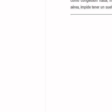
como congestión nasal, m
aérea, impide tener un sue