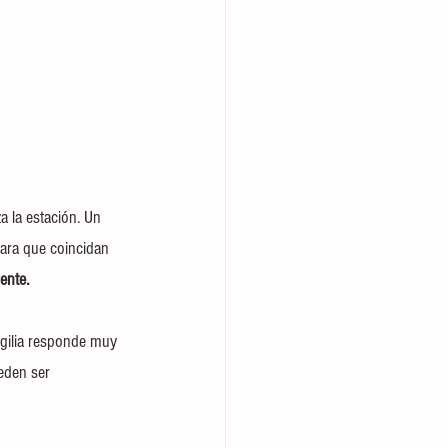
 la estación. Un 
para que coincidan 
ente.
igilia responde muy 
eden ser 