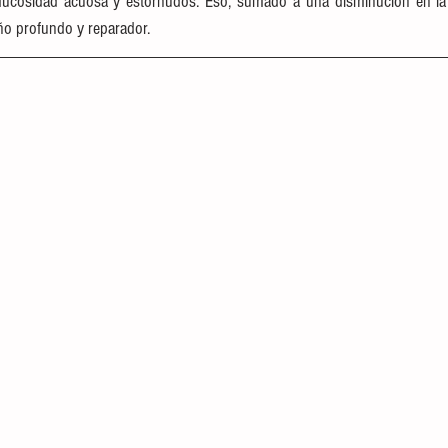
ucosidad acuosa y estornudos. Eso, sumado a una disminución en la c
ño profundo y reparador.