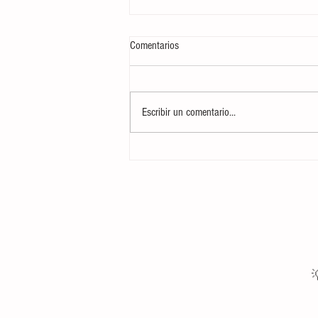
Comentarios
Escribir un comentario...
Curso CTAP: Cuidados Tácticos y
Atención Prehospitalaria Básica para
Marineros del Servicio Militar
