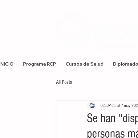
INICIO
Programa RCP
Cursos de Salud
Diplomad
All Posts
OCEUP Canal
7 may 20
Se han "dis
personas má