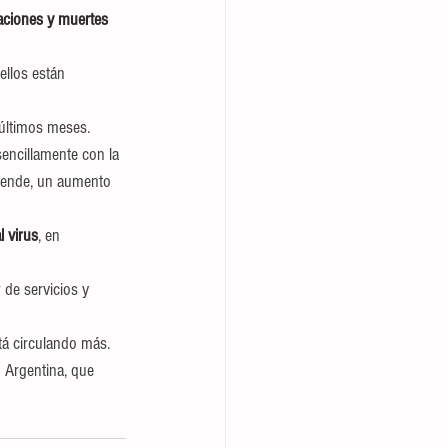
aciones y muertes 
llos están 
 últimos meses.
encillamente con la 
 ende, un aumento 
 virus
, en 
 de servicios y 
tá circulando más. 
n Argentina, que 