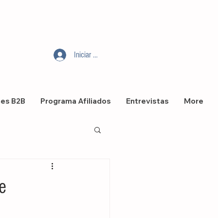
Iniciar sesión
nes B2B
Programa Afiliados
Entrevistas
More
e