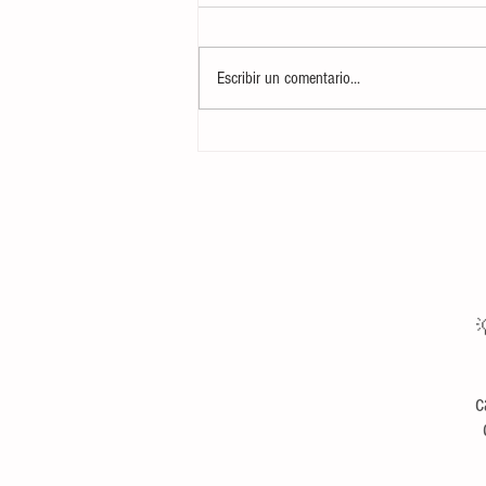
Escribir un comentario...
Curso CTAP: Cuidados Tácticos y
Atención Prehospitalaria Básica para
Marineros del Servicio Militar

c