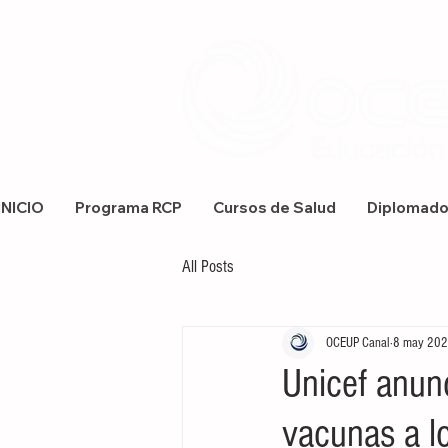
INICIO
Programa RCP
Cursos de Salud
Diplomad
All Posts
OCEUP Canal
8 may 20
Unicef anunc
vacunas a l