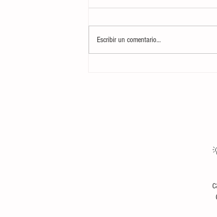
Escribir un comentario...
Curso CTAP: Cuidados Tácticos y
Atención Prehospitalaria Básica para
Marineros del Servicio Militar

c