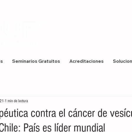
os
Seminarios Gratuitos
Acreditaciones
Solucio
021
1 min de lectura
éutica contra el cáncer de vesíc
hile: País es líder mundial