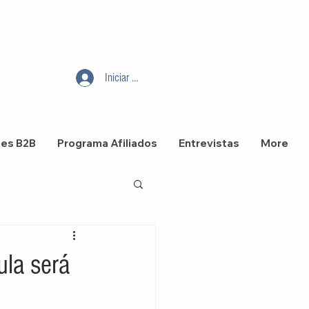
Iniciar sesión
nes B2B
Programa Afiliados
Entrevistas
More
ula será