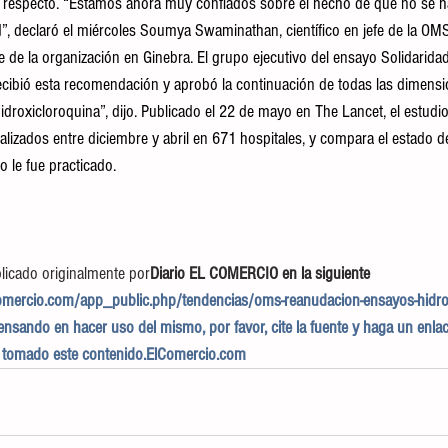
l respecto. “Estamos ahora muy confiados sobre el hecho de que no se h
d”, declaró el miércoles Soumya Swaminathan, científico en jefe de la OM
e de la organización en Ginebra. El grupo ejecutivo del ensayo Solidarida
“recibió esta recomendación y aprobó la continuación de todas las dimensi
idroxicloroquina”, dijo. Publicado el 22 de mayo en The Lancet, el estudi
alizados entre diciembre y abril en 671 hospitales, y compara el estado d
o le fue practicado.
licado originalmente por
Diario EL COMERCIO en la siguiente 
omercio.com/app_public.php/tendencias/oms-reanudacion-ensayos-hidrox
ensando en hacer uso del mismo, por favor, cite la fuente y haga un enlac
a tomado este contenido.ElComercio.com