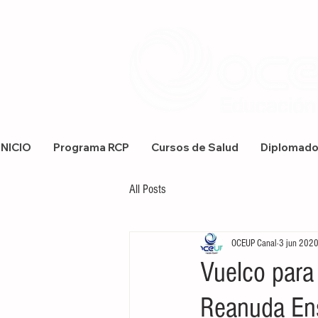
INICIO
Programa RCP
Cursos de Salud
Diplomad
All Posts
OCEUP Canal
3 jun 202
Vuelco para
Reanuda Ens