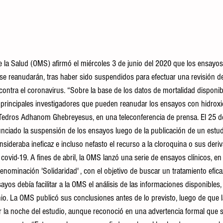
 la Salud (OMS) afirmó el miércoles 3 de junio del 2020 que los ensayos 
se reanudarán, tras haber sido suspendidos para efectuar una revisión de
ontra el coronavirus. “Sobre la base de los datos de mortalidad disponibl
 principales investigadores que pueden reanudar los ensayos con hidroxic
 Tedros Adhanom Ghebreyesus, en una teleconferencia de prensa. El 25 de
unciado la suspensión de los ensayos luego de la publicación de un estudi
sideraba ineficaz e incluso nefasto el recurso a la cloroquina o sus deri
 covid-19. A fines de abril, la OMS lanzó una serie de ensayos clínicos, en 
denominación 'Solidaridad' , con el objetivo de buscar un tratamiento eficaz
yos debía facilitar a la OMS el análisis de las informaciones disponibles
io. La OMS publicó sus conclusiones antes de lo previsto, luego de que l
or la noche del estudio, aunque reconoció en una advertencia formal que 