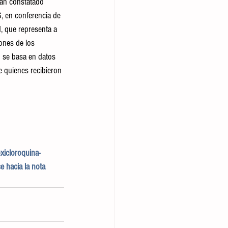
an constatado 
S, en conferencia de 
d, que representa a 
ones de los 
o se basa en datos 
e quienes recibieron 
icloroquina-
e hacia la nota 