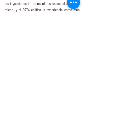
las inyecciones intramusculares reduce el dolor y el 
miedo, y el 97% califica la experiencia como más 
placentera que las extracciones de sangre 
anteriores. Los adultos pueden necesitar una tarea 
más complicada, pero una intervención similar 
también podría funcionar para ellos.
4. Combinación de intervenciones
Para reducir el miedo a las agujas, la investigación 
sugiere que cuantas más intervenciones, mejor. Un 
estudio de 2018 que resume la investigación sobre 
el dolor causado por las vacunas concluyó que los 
dispositivos de vibración y frío operados por el 
paciente combinados con técnicas de distracción 
eran más efectivos. Canadá ha implementado una 
práctica intervención nacional contra el miedo a 
las agujas para el lanzamiento de la vacuna, 
enfatizando la preparación con anticipación para 