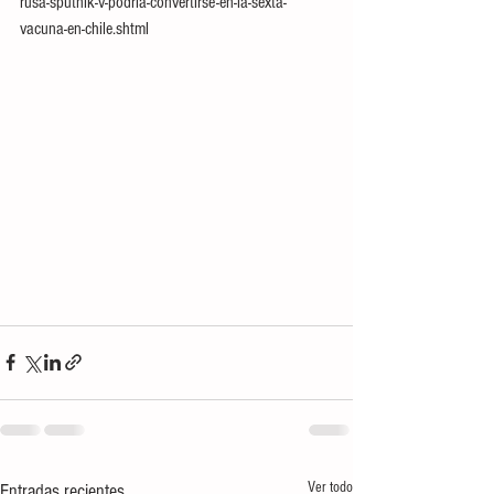
rusa-sputnik-v-podria-convertirse-en-la-sexta-
vacuna-en-chile.shtml
Ver todo
Entradas recientes