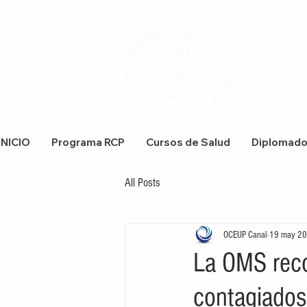
INICIO
Programa RCP
Cursos de Salud
Diplomad
All Posts
OCEUP Canal
19 may 2
La OMS reco
contagiados