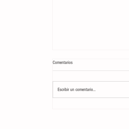
Comentarios
Escribir un comentario...
Curso CTAP: Cuidados Tácticos y
Atención Prehospitalaria Básica para
Marineros del Servicio Militar