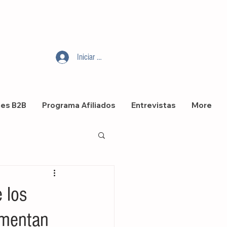
Iniciar sesión
nes B2B
Programa Afiliados
Entrevistas
More
 los
umentan