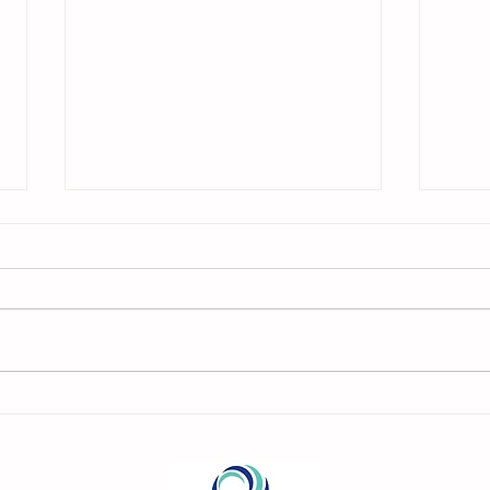
7 consejos y trucos para administrar la
Las 5
gestión emocional
entrev