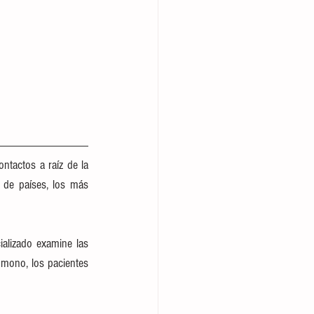
tactos a raíz de la 
de países, los más 
El público en general y las clínicas de salud deben estar atentos y hacer que el personal especializado examine las 
 mono, los pacientes 