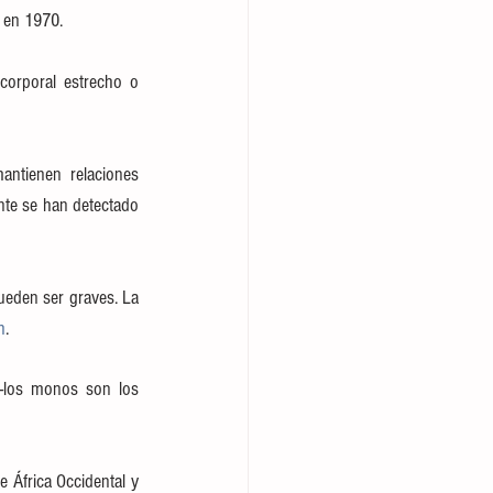
 en 1970.
 corporal estrecho o 
ntienen relaciones 
te se han detectado 
eden ser graves. La 
n
.
-los monos son los 
África Occidental y 