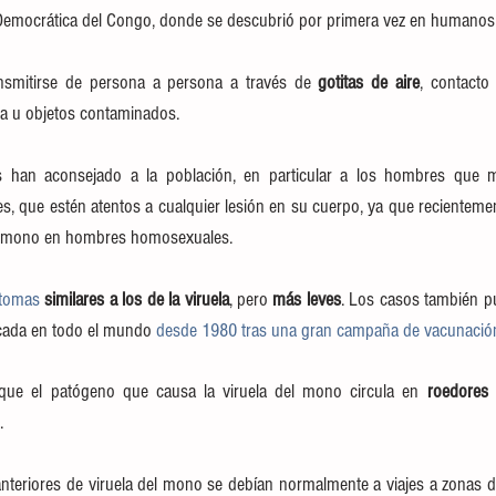
Democrática del Congo, donde se descubrió por primera vez en humanos
smitirse de persona a persona a través de 
gotitas de aire
, contacto
a u objetos contaminados.
as han aconsejado a la población, en particular a los hombres que ma
, que estén atentos a cualquier lesión en su cuerpo, ya que recientemen
el mono en hombres homosexuales.
tomas 
similares a los de la viruela
, pero 
más leves
. Los casos también pu
icada en todo el mundo 
desde 1980 tras una gran campaña de vacunació
ue el patógeno que causa la viruela del mono circula en 
roedores 
.
teriores de viruela del mono se debían normalmente a viajes a zonas de 