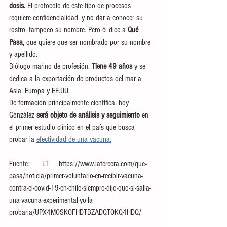
dosis. 
El protocolo de este tipo de procesos 
requiere confidencialidad, y no dar a conocer su 
rostro, tampoco su nombre. Pero él dice a 
Qué 
Pasa,
 que quiere que ser nombrado por su nombre 
y apellido.
Biólogo marino de profesión. 
Tiene 49 años
 y se 
dedica a la exportación de productos del mar a 
Asia, Europa y EE.UU.
De formación principalmente científica, hoy 
González 
será objeto de análisis y seguimiento 
en 
el primer estudio clínico en el país que busca 
probar la 
efectividad de una vacuna.
Fuente;      LT     
https://www.latercera.com/que-
pasa/noticia/primer-voluntario-en-recibir-vacuna-
contra-el-covid-19-en-chile-siempre-dije-que-si-salia-
una-vacuna-experimental-yo-la-
probaria/UPX4MOSKOFHDTBZADQTOKQ4HDQ/